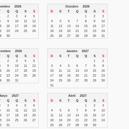
etembro
2026
Outubro
2026
T
Q
Q
S
S
D
S
T
Q
Q
S
S
1
2
3
4
5
1
2
3
8
9
10
11
12
4
5
6
7
8
9
10
5
16
17
18
19
11
12
13
14
15
16
17
2
23
24
25
26
18
19
20
21
22
23
24
9
30
25
26
27
28
29
30
31
zembro
2026
Janeiro
2027
T
Q
Q
S
S
D
S
T
Q
Q
S
S
1
2
3
4
5
1
2
8
9
10
11
12
3
4
5
6
7
8
9
5
16
17
18
19
10
11
12
13
14
15
16
2
23
24
25
26
17
18
19
20
21
22
23
9
30
31
24
25
26
27
28
29
30
31
Março
2027
Abril
2027
T
Q
Q
S
S
D
S
T
Q
Q
S
S
2
3
4
5
6
1
2
3
9
10
11
12
13
4
5
6
7
8
9
10
6
17
18
19
20
11
12
13
14
15
16
17
3
24
25
26
27
18
19
20
21
22
23
24
0
31
25
26
27
28
29
30