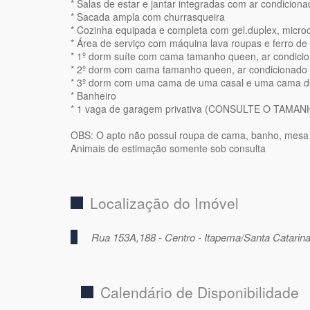
* Salas de estar e jantar integradas com ar condicionad
* Sacada ampla com churrasqueira
* Cozinha equipada e completa com gel.duplex, microo
* Área de serviço com máquina lava roupas e ferro de
* 1º dorm suíte com cama tamanho queen, ar condicion
* 2º dorm com cama tamanho queen, ar condicionado e 
* 3º dorm com uma cama de uma casal e uma cama de so
* Banheiro
* 1 vaga de garagem privativa (CONSULTE O TA
OBS: O apto não possui roupa de cama, banho, mesa
Animais de estimação somente sob consulta
Localização do Imóvel
Rua 153A,188 - Centro - Itapema/Santa Catarin
Calendário de Disponibilidade