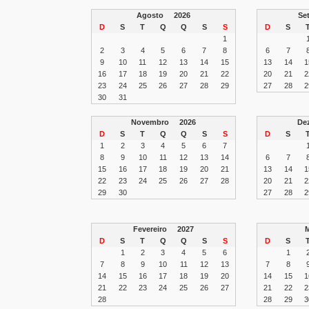
Agosto
2026
S
D
S
T
Q
Q
S
S
D
S
1
2
3
4
5
6
7
8
6
7
9
10
11
12
13
14
15
13
14
1
16
17
18
19
20
21
22
20
21
2
23
24
25
26
27
28
29
27
28
2
30
31
Novembro
2026
De
D
S
T
Q
Q
S
S
D
S
1
2
3
4
5
6
7
8
9
10
11
12
13
14
6
7
15
16
17
18
19
20
21
13
14
1
22
23
24
25
26
27
28
20
21
2
29
30
27
28
2
Fevereiro
2027
D
S
T
Q
Q
S
S
D
S
1
2
3
4
5
6
1
7
8
9
10
11
12
13
7
8
14
15
16
17
18
19
20
14
15
1
21
22
23
24
25
26
27
21
22
2
28
28
29
3