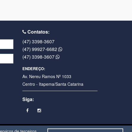
Contatos:
(47) 3398-3607
(47) 99927-6682
(47) 3398-3607
ENDEREÇO:
Av. Nereu Ramos Nº 1033
Centro - Itapema/Santa Catarina
Siga:
AWEB
sistemas e sites para imobiliárias em Itapema
rviços de terceiros