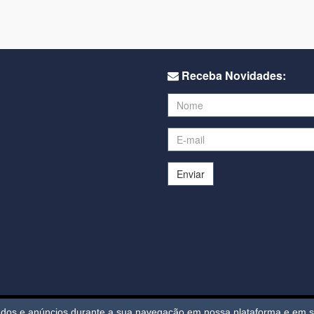
Receba Novidades:
Enviar
O
eúdos e anúncios durante a sua navegação em nossa plataforma e em se