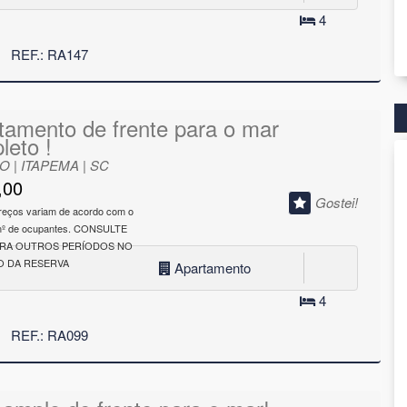
4
REF.: RA147
tamento de frente para o mar
leto !
 | ITAPEMA | SC
,00
Gostei!
reços variam de acordo com o
 nº de ocupantes. CONSULTE
ARA OUTROS PERÍODOS NO
 DA RESERVA
Apartamento
4
REF.: RA099