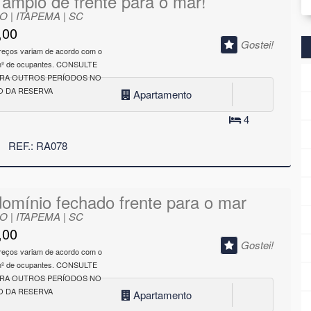
 amplo de frente para o mar!
 | ITAPEMA | SC
,00
Gostei!
reços variam de acordo com o
 nº de ocupantes. CONSULTE
ARA OUTROS PERÍODOS NO
 DA RESERVA
Apartamento
4
REF.: RA078
omínio fechado frente para o mar
 | ITAPEMA | SC
,00
Gostei!
reços variam de acordo com o
 nº de ocupantes. CONSULTE
ARA OUTROS PERÍODOS NO
 DA RESERVA
Apartamento