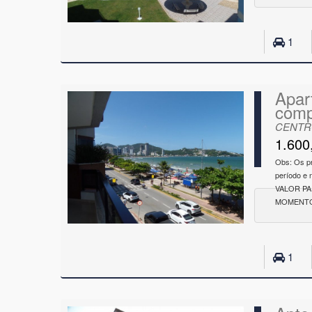
1
Apar
comp
CENTRO
1.600
Obs: Os p
período e
VALOR P
MOMENTO
1