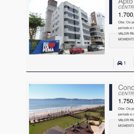
Apto
CENTRO
1.700
Obs: Os p
período e
VALOR P
MOMENTO
1
Cond
CENTRO
1.750
Obs: Os p
período e
VALOR P
MOMENTO