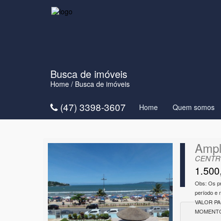
Busca de imóveis
Home
/ Busca de imóveis
(47) 3398-3607
Home
Quem somos
Ampl
CENTRO
1.500
Obs: Os p
período e
VALOR P
MOMENTO