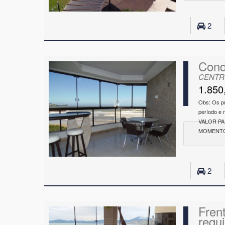
2
Cond
CENTRO
1.850
Obs: Os p
período e
VALOR P
MOMENTO
2
Fren
requi