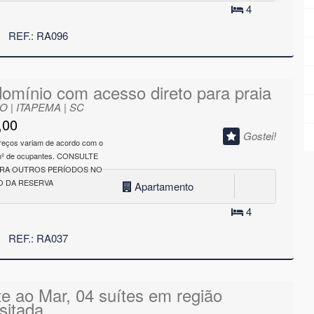
4
REF.: RA096
omínio com acesso direto para praia
 | ITAPEMA | SC
,00
Gostei!
reços variam de acordo com o
 nº de ocupantes. CONSULTE
ARA OUTROS PERÍODOS NO
 DA RESERVA
Apartamento
4
REF.: RA037
te ao Mar, 04 suítes em região
sitada