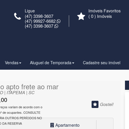
Ligue
Imóveis Favoritos
(47) 3398-3607
(
0
) Imóveis
(47) 99927-6682
(47) 3398-3607
Vendas
Aluguel de Temporada
Cadastre seu imóvel
o apto frete ao mar
 | ITAPEMA | SC
,00
Gostei!
reços variam de acordo com o
 nº de ocupantes. CONSULTE
ARA OUTROS PERÍODOS NO
 DA RESERVA
Apartamento