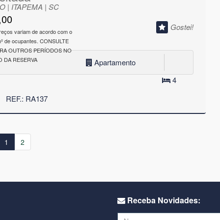
 | ITAPEMA | SC
,00
Gostei!
reços variam de acordo com o
 nº de ocupantes. CONSULTE
ARA OUTROS PERÍODOS NO
 DA RESERVA
Apartamento
4
REF.: RA137
1
2
Receba Novidades: