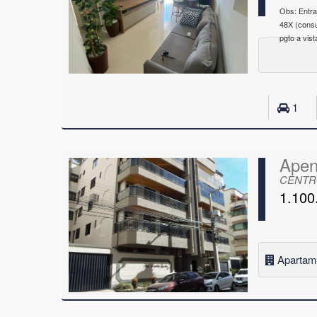
Obs: Entr
48X (consu
pgto a vist
1
Apen
CENTRO
1.100
Apartam