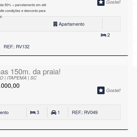
Gostei!
ada 50% + parcelamento em até
lte condições e desconto para
a)
Apartamento
2
REF.: RV132
as 150m. da praia!
 | ITAPEMA | SC
.000,00
Gostei!
ento
3
1
REF.: RV049