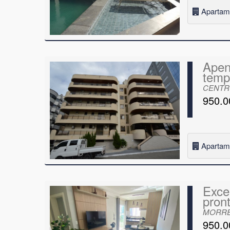
Apartam
Apen
temp
CENTRO
950.0
Apartam
Exce
pron
MORRET
950.0