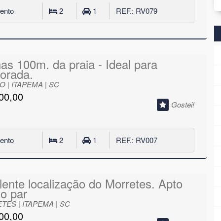
ento
2
1
REF.: RV079
as 100m. da praia - Ideal para
orada.
 | ITAPEMA | SC
00,00
Gostei!
ento
2
1
REF.: RV007
lente localização do Morretes. Apto
to par
ES | ITAPEMA | SC
00,00