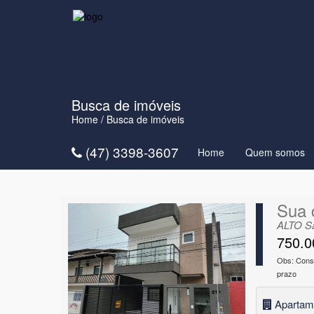
Busca de imóveis
Home
/ Busca de imóveis
(47) 3398-3607
Home
Quem somos
Sua 
ALTO S
750.0
Obs: Consu
prazo
Apartam