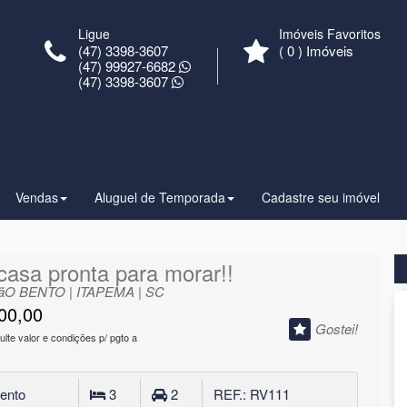
Ligue
Imóveis Favoritos
(47) 3398-3607
(
0
) Imóveis
(47) 99927-6682
(47) 3398-3607
Vendas
Aluguel de Temporada
Cadastre seu imóvel
casa pronta para morar!!
ãO BENTO | ITAPEMA | SC
00,00
Gostei!
lte valor e condições p/ pgto a
ento
3
2
REF.: RV111