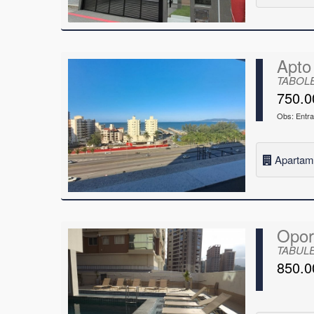
Apto
TABOLE
750.0
Obs: Entra
Apartam
Opor
TABULE
850.0