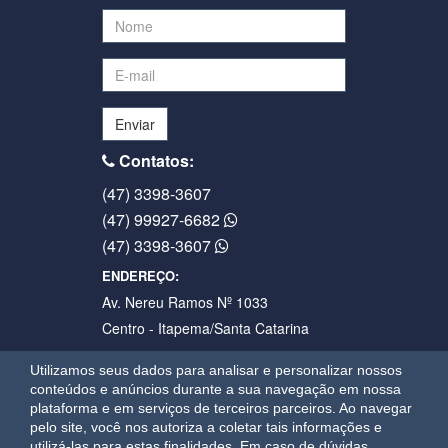
Enviar
Contatos:
(47) 3398-3607
(47) 99927-6682
(47) 3398-3607
ENDEREÇO:
Av. Nereu Ramos Nº 1033
Centro - Itapema/Santa Catarina
Siga:
Utilizamos seus dados para analisar e personalizar nossos
conteúdos e anúncios durante a sua navegação em nossa
plataforma e em serviços de terceiros parceiros. Ao navegar
pelo site, você nos autoriza a coletar tais informações e
utilizá-las para estas finalidades.
Em caso de dúvidas,