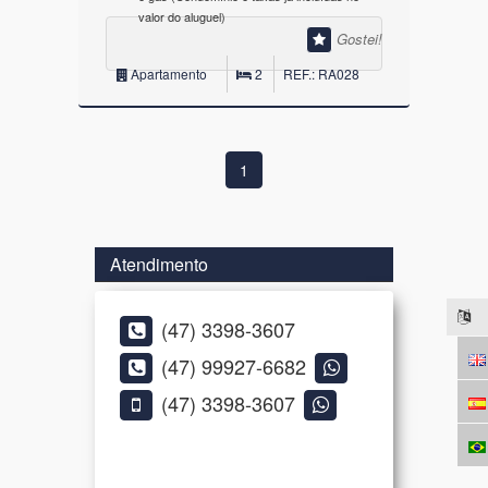
valor do aluguel)
Gostei!
Apartamento
2
REF.: RA028
1
Atendimento
(47) 3398-3607
(47) 99927-6682
(47) 3398-3607