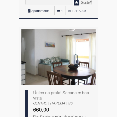
Gostei!
Apartamento
1
REF.: RA005
Único na praia! Sacada c/ boa
vista
CENTRO | ITAPEMA | SC
660,00
Obs: Os preços variam de acordo com o